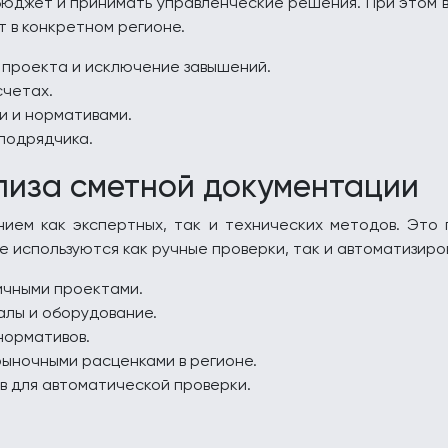
юджет и принимать управленческие решения. При этом ва
 в конкретном регионе.
проекта и исключение завышений.
счетах.
и и нормативами.
подрядчика.
лиза сметной документации
нием как экспертных, так и технических методов. Это
ике используются как ручные проверки, так и автоматизир
ичными проектами.
алы и оборудование.
нормативов.
ыночными расценками в регионе.
в для автоматической проверки.