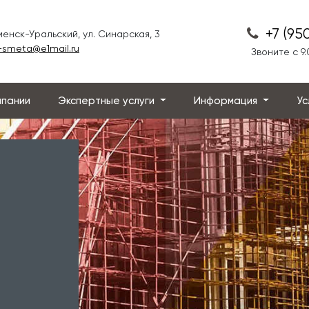
+7 (95
аменск-Уральский, ул. Синарская, 3
-smeta@e1mail.ru
Звоните с 9.
мпании
Экспертные услуги
Информация
Ус