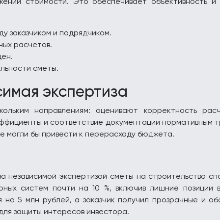
жении стоимости. Это обеспечивает объективность и
у заказчиком и подрядчиком.
ных расчетов.
цен.
льности сметы.
симая экспертиза
ольким направлениям: оценивают корректность рас
фициенты и соответствие документации нормативным тр
е могли бы привести к перерасходу бюджета.
за независимой экспертизой сметы на строительство сп
рных систем почти на 10 %, включив лишние позиции в
на 5 млн рублей, а заказчик получил прозрачные и об
 для защиты интересов инвестора.